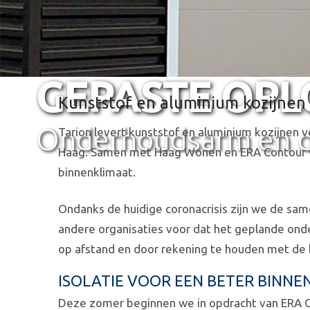
GEPASTE OPL
Kunststof en aluminium kozijnen
Onderhoudsarm en 
Tarion levert kunststof en aluminium kozijnen
Haag. Samen met Haag Wonen en ERA Contour we
binnenklimaat.
Ondanks de huidige coronacrisis zijn we de s
andere organisaties voor dat het geplande ond
op afstand en door rekening te houden met de b
ISOLATIE VOOR EEN BETER BINN
Deze zomer beginnen we in opdracht van ERA 