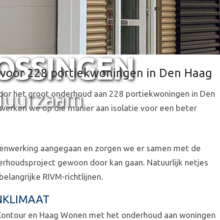
OSSINGEN
 voor 228 portiekwoningen in Den Haag
duurzaam
 voor het groot onderhoud aan 228 portiekwoningen in Den
rken we op die manier aan isolatie voor een beter
amenwerking aangegaan en zorgen we er samen met de
erhoudsproject gewoon door kan gaan. Natuurlijk netjes
elangrijke RIVM-richtlijnen.
ENKLIMAAT
Contour en Haag Wonen met het onderhoud aan woningen